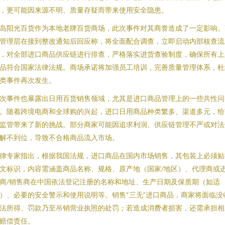
，更可能因来源不明、质量存疑而带来使用安全隐患。
岛阳光百货作为本地老牌百货商场，此次事件对其商誉造成了一定影响。
管理层在接到整改通知后回应称，将全面配合调查，立即启动内部核查流
，对全部进口商品供应链进行排查，严格落实进货查验制度，确保所有上
品符合国家法律法规。商场承诺将加强员工培训，完善质量管理体系，杜
类事件再次发生。
次事件也暴露出日用百货销售领域，尤其是进口商品管理上的一些共性问
。随着跨境电商和全球购的兴起，进口日用商品种类繁多、渠道多元，给
监管带来了新的挑战。部分商家可能因追求利润、供应链管理不严或对法
解不到位，导致不合格商品流入市场。
律专家指出，根据我国法规，进口商品在国内市场销售，其包装上必须贴
文标识，内容需涵盖商品名称、规格、原产地（国家/地区）、代理商或
商/销售商在中国依法登记注册的名称和地址、生产日期及保质期（如适
）、必要的安全警示和使用说明等。销售“三无”进口商品，商家将面临没
法所得、罚款乃至吊销营业执照的处罚；若造成消费者损害，还需承担相
赔偿责任。